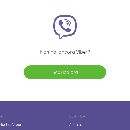
Non hai ancora Viber?
Scarica ora
DA
SCARICA
ioni su Viber
Android