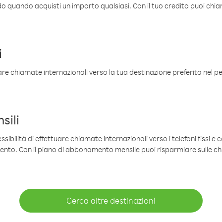
ldo quando acquisti un importo qualsiasi. Con il tuo credito puoi chia
i
are chiamate internazionali verso la tua destinazione preferita nel per
sili
sibilità di effettuare chiamate internazionali verso i telefoni fissi e c
mento. Con il piano di abbonamento mensile puoi risparmiare sulle c
Cerca altre destinazioni