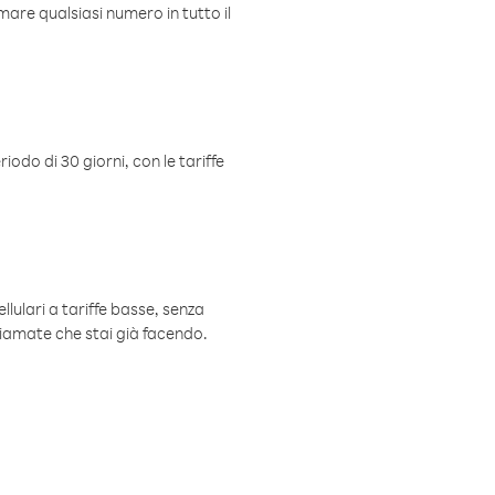
mare qualsiasi numero in tutto il
iodo di 30 giorni, con le tariffe
ellulari a tariffe basse, senza
hiamate che stai già facendo.