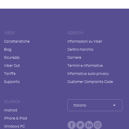
VIBER
AZIENDA
Caratteristiche
Informazioni su Viber
Blog
Centro marchio
Sicurezza
Carriere
Viber Out
Termini e informative
Tariffe
Informativa sulla privacy
Supporto
Customer Complaints Code
SCARICA
Italiano
Android
iPhone & iPad
Windows PC