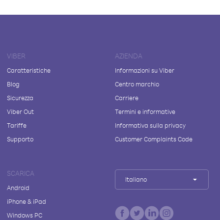
VIBER
AZIENDA
Caratteristiche
Informazioni su Viber
Blog
Centro marchio
Sicurezza
Carriere
Viber Out
Termini e informative
Tariffe
Informativa sulla privacy
Supporto
Customer Complaints Code
SCARICA
Italiano
Android
iPhone & iPad
Windows PC