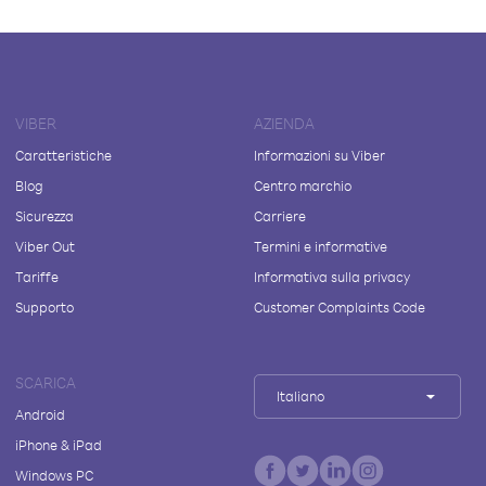
VIBER
AZIENDA
Caratteristiche
Informazioni su Viber
Blog
Centro marchio
Sicurezza
Carriere
Viber Out
Termini e informative
Tariffe
Informativa sulla privacy
Supporto
Customer Complaints Code
SCARICA
Italiano
Android
iPhone & iPad
Windows PC