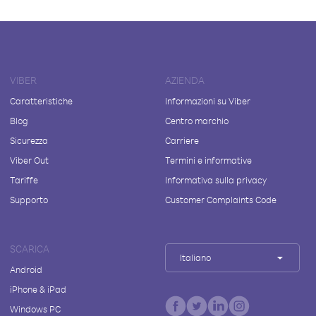
VIBER
AZIENDA
Caratteristiche
Informazioni su Viber
Blog
Centro marchio
Sicurezza
Carriere
Viber Out
Termini e informative
Tariffe
Informativa sulla privacy
Supporto
Customer Complaints Code
SCARICA
Italiano
Android
iPhone & iPad
Windows PC