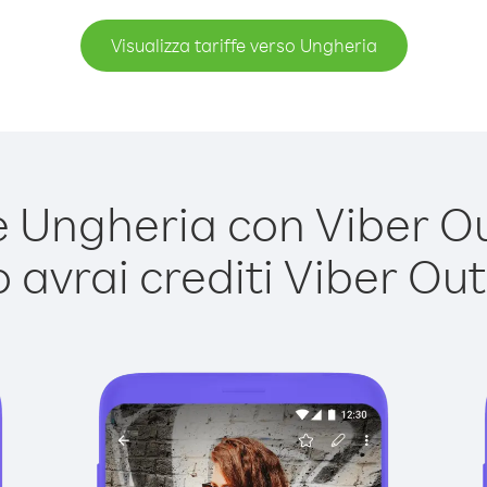
Visualizza tariffe verso Ungheria
Ungheria con Viber Out
avrai crediti Viber Out,