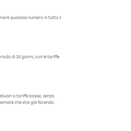
mare qualsiasi numero in tutto il
iodo di 30 giorni, con le tariffe
ellulari a tariffe basse, senza
hiamate che stai già facendo.