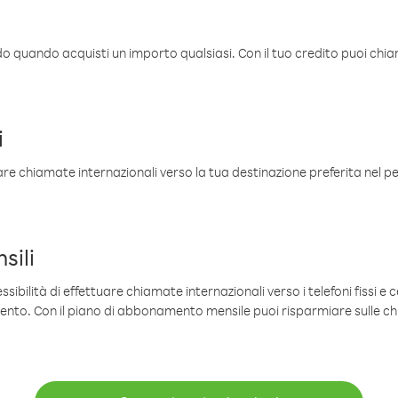
ldo quando acquisti un importo qualsiasi. Con il tuo credito puoi chia
i
are chiamate internazionali verso la tua destinazione preferita nel per
sili
sibilità di effettuare chiamate internazionali verso i telefoni fissi e c
mento. Con il piano di abbonamento mensile puoi risparmiare sulle c