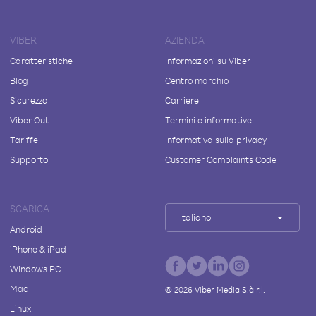
VIBER
AZIENDA
Caratteristiche
Informazioni su Viber
Blog
Centro marchio
Sicurezza
Carriere
Viber Out
Termini e informative
Tariffe
Informativa sulla privacy
Supporto
Customer Complaints Code
SCARICA
Italiano
Android
iPhone & iPad
Windows PC
Mac
©
2026
Viber Media S.à r.l.
Linux