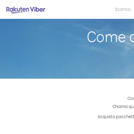
Scarica
Come c
Con
Chiama qual
Acquista pacchetti