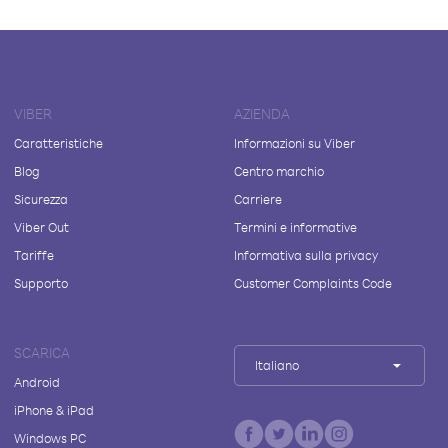
VIBER
AZIENDA
Caratteristiche
Informazioni su Viber
Blog
Centro marchio
Sicurezza
Carriere
Viber Out
Termini e informative
Tariffe
Informativa sulla privacy
Supporto
Customer Complaints Code
SCARICA
Italiano
Android
iPhone & iPad
Windows PC