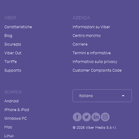
VIBER
AZIENDA
Caratteristiche
Informazioni su Viber
Blog
Centro marchio
Sicurezza
Carriere
Viber Out
Termini e informative
Tariffe
Informativa sulla privacy
Supporto
Customer Complaints Code
SCARICA
Italiano
Android
iPhone & iPad
Windows PC
Mac
©
2026
Viber Media S.à r.l.
Linux