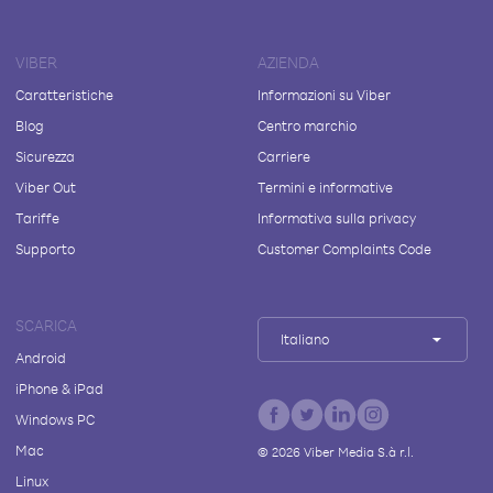
VIBER
AZIENDA
Caratteristiche
Informazioni su Viber
Blog
Centro marchio
Sicurezza
Carriere
Viber Out
Termini e informative
Tariffe
Informativa sulla privacy
Supporto
Customer Complaints Code
SCARICA
Italiano
Android
iPhone & iPad
Windows PC
Mac
©
2026
Viber Media S.à r.l.
Linux