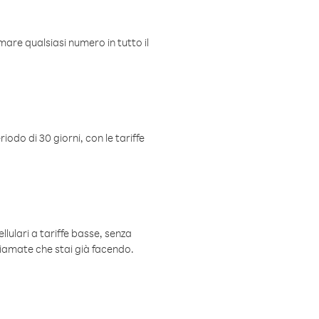
mare qualsiasi numero in tutto il
iodo di 30 giorni, con le tariffe
ellulari a tariffe basse, senza
hiamate che stai già facendo.