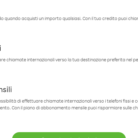
ldo quando acquisti un importo qualsiasi. Con il tuo credito puoi chia
i
are chiamate internazionali verso la tua destinazione preferita nel per
sili
sibilità di effettuare chiamate internazionali verso i telefoni fissi e c
mento. Con il piano di abbonamento mensile puoi risparmiare sulle c