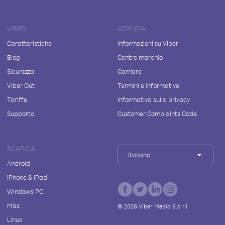
VIBER
AZIENDA
Caratteristiche
Informazioni su Viber
Blog
Centro marchio
Sicurezza
Carriere
Viber Out
Termini e informative
Tariffe
Informativa sulla privacy
Supporto
Customer Complaints Code
SCARICA
Italiano
Android
iPhone & iPad
Windows PC
Mac
©
2026
Viber Media S.à r.l.
Linux