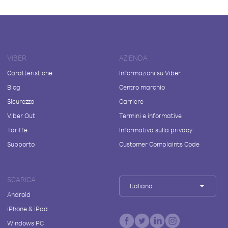
VIBER
AZIENDA
Caratteristiche
Informazioni su Viber
Blog
Centro marchio
Sicurezza
Carriere
Viber Out
Termini e informative
Tariffe
Informativa sulla privacy
Supporto
Customer Complaints Code
SCARICA
Italiano
Android
iPhone & iPad
Windows PC