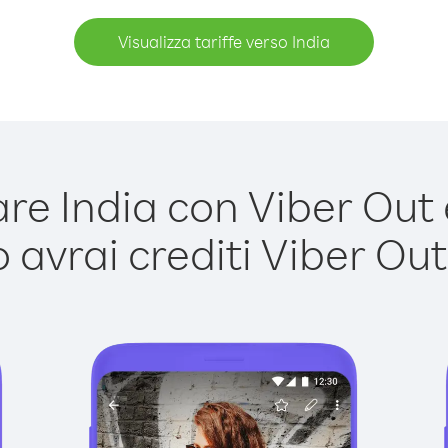
Visualizza tariffe verso India
e India con Viber Out è
avrai crediti Viber Out,