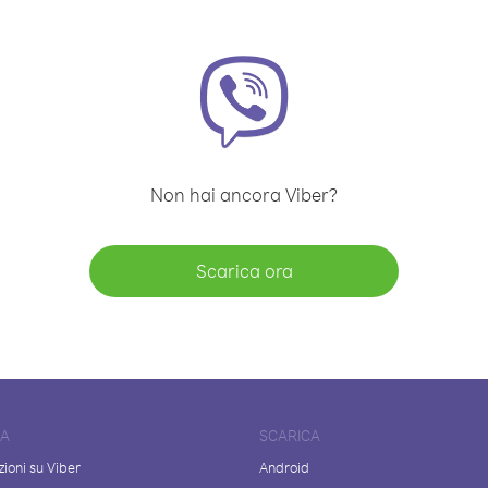
Non hai ancora Viber?
Scarica ora
DA
SCARICA
ioni su Viber
Android