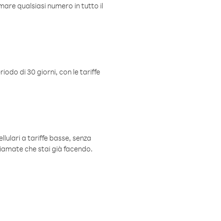
mare qualsiasi numero in tutto il
iodo di 30 giorni, con le tariffe
ellulari a tariffe basse, senza
hiamate che stai già facendo.