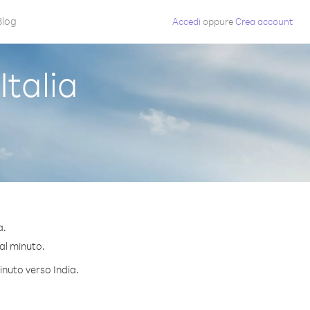
Blog
Accedi
oppure
Crea account
talia
a.
 al minuto.
inuto verso India.