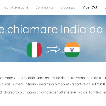
Caratteristiche
Community
Sicurezza
Viber Out
 chiamare India da I
on Viber Out puoi effettuare chiamate di qualità verso India da Itali
lsiasi numero in India - linea fissa o mobile! - a partire da soli 3.0 ¢
i di credito o un piano chiamate per ottenere le migliori tariffe al m