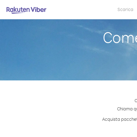
Scarica
Come
C
Chiama qua
Acquista pacchett