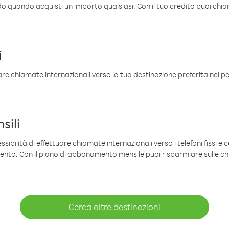
ldo quando acquisti un importo qualsiasi. Con il tuo credito puoi chia
i
are chiamate internazionali verso la tua destinazione preferita nel per
sili
sibilità di effettuare chiamate internazionali verso i telefoni fissi e c
mento. Con il piano di abbonamento mensile puoi risparmiare sulle c
Cerca altre destinazioni