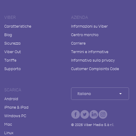
VIBER
AZIENDA
Caratteristiche
Informazioni su Viber
Blog
Centro marchio
Sicurezza
Carriere
Viber Out
Termini e informative
Tariffe
Informativa sulla privacy
Supporto
Customer Complaints Code
SCARICA
Italiano
Android
iPhone & iPad
Windows PC
Mac
©
2026
Viber Media S.à r.l.
Linux