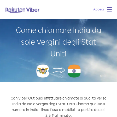
Accedi
Togg
navig
Come chiamare India da
Isole Vergini degli Stati
Uniti
Con Viber Out puoi effettuare chiamate di qualità verso
India da Isole Vergini degli Stati Uniti.
Chiama qualsiasi
numero in India - linea fissa o mobile! - a partire da soli
2.5 ¢ al minuto.