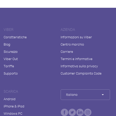
VIBER
AZIENDA
Caratteristiche
Informazioni su Viber
Blog
Centro marchio
Sicurezza
Carriere
Viber Out
Termini e informative
Tariffe
Informativa sulla privacy
Supporto
Customer Complaints Code
SCARICA
Italiano
Android
iPhone & iPad
Windows PC