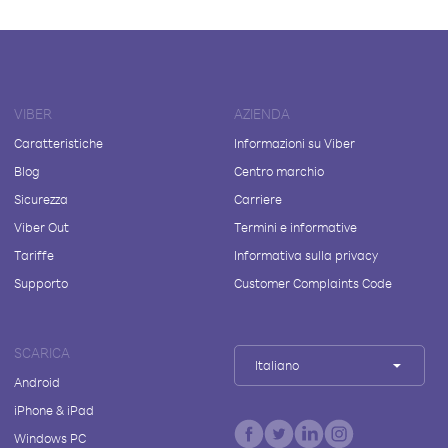
VIBER
AZIENDA
Caratteristiche
Informazioni su Viber
Blog
Centro marchio
Sicurezza
Carriere
Viber Out
Termini e informative
Tariffe
Informativa sulla privacy
Supporto
Customer Complaints Code
SCARICA
Italiano
Android
iPhone & iPad
Windows PC