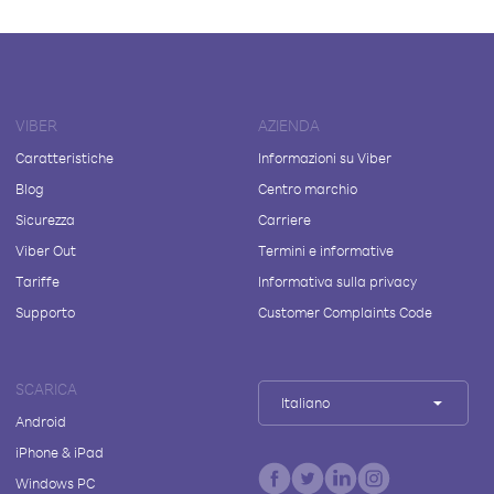
VIBER
AZIENDA
Caratteristiche
Informazioni su Viber
Blog
Centro marchio
Sicurezza
Carriere
Viber Out
Termini e informative
Tariffe
Informativa sulla privacy
Supporto
Customer Complaints Code
SCARICA
Italiano
Android
iPhone & iPad
Windows PC