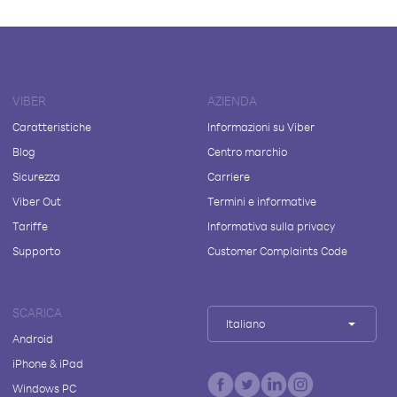
VIBER
AZIENDA
Caratteristiche
Informazioni su Viber
Blog
Centro marchio
Sicurezza
Carriere
Viber Out
Termini e informative
Tariffe
Informativa sulla privacy
Supporto
Customer Complaints Code
SCARICA
Italiano
Android
iPhone & iPad
Windows PC