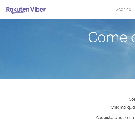
Scarica
Come c
Con
Chiama quals
Acquista pacchetti d