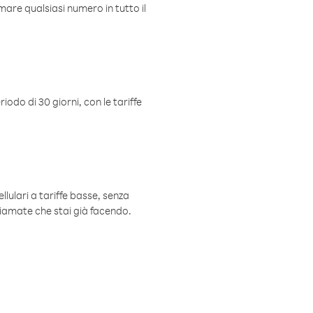
mare qualsiasi numero in tutto il
iodo di 30 giorni, con le tariffe
ellulari a tariffe basse, senza
hiamate che stai già facendo.