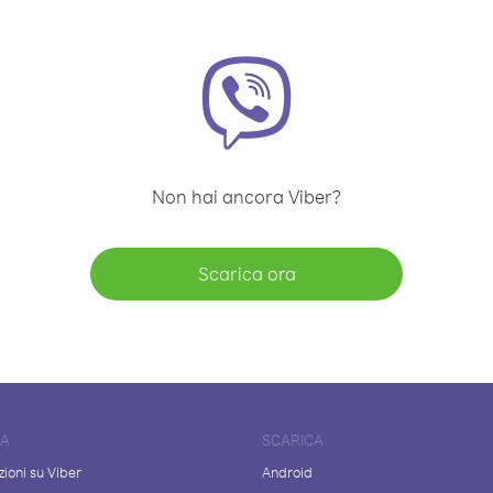
Non hai ancora Viber?
Scarica ora
DA
SCARICA
ioni su Viber
Android