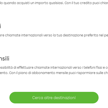
ldo quando acquisti un importo qualsiasi. Con il tuo credito puoi chia
i
are chiamate internazionali verso la tua destinazione preferita nel per
sili
sibilità di effettuare chiamate internazionali verso i telefoni fissi e c
mento. Con il piano di abbonamento mensile puoi risparmiare sulle c
Cerca altre destinazioni