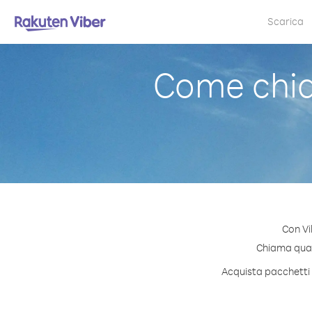
Scarica
Come chia
Con Vi
Chiama quals
Acquista pacchetti d