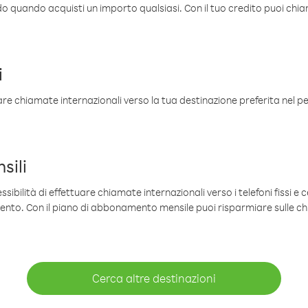
ldo quando acquisti un importo qualsiasi. Con il tuo credito puoi chia
i
are chiamate internazionali verso la tua destinazione preferita nel per
sili
sibilità di effettuare chiamate internazionali verso i telefoni fissi e c
mento. Con il piano di abbonamento mensile puoi risparmiare sulle c
Cerca altre destinazioni