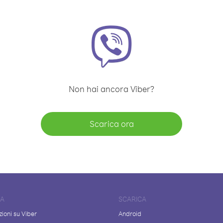
Non hai ancora Viber?
Scarica ora
DA
SCARICA
ioni su Viber
Android