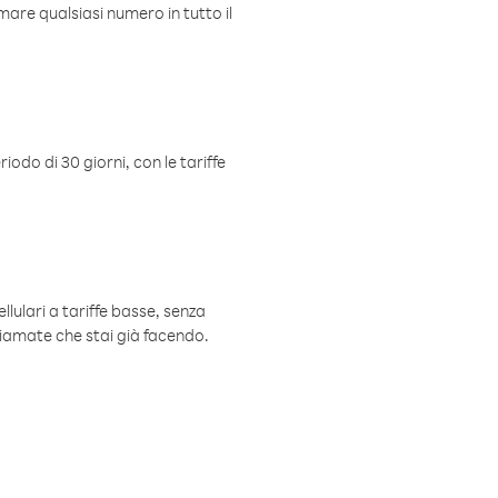
mare qualsiasi numero in tutto il
iodo di 30 giorni, con le tariffe
ellulari a tariffe basse, senza
hiamate che stai già facendo.