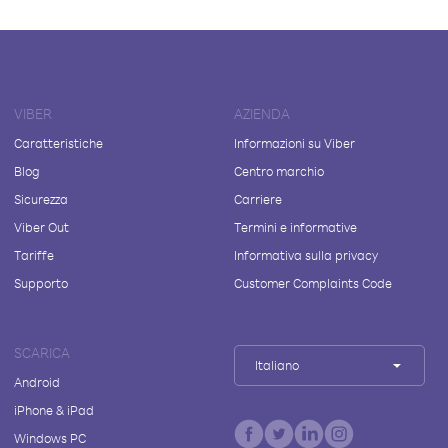
VIBER
AZIENDA
Caratteristiche
Informazioni su Viber
Blog
Centro marchio
Sicurezza
Carriere
Viber Out
Termini e informative
Tariffe
Informativa sulla privacy
Supporto
Customer Complaints Code
SCARICA
Italiano
Android
iPhone & iPad
Windows PC