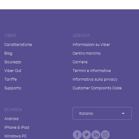
VIBER
AZIENDA
Caratteristiche
Informazioni su Viber
Blog
Centro marchio
Sicurezza
Carriere
Viber Out
Termini e informative
Tariffe
Informativa sulla privacy
Supporto
Customer Complaints Code
SCARICA
Italiano
Android
iPhone & iPad
Windows PC