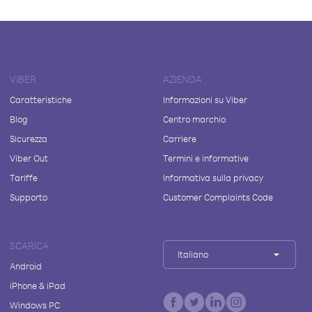
VIBER
AZIENDA
Caratteristiche
Informazioni su Viber
Blog
Centro marchio
Sicurezza
Carriere
Viber Out
Termini e informative
Tariffe
Informativa sulla privacy
Supporto
Customer Complaints Code
SCARICA
Italiano
Android
iPhone & iPad
Windows PC