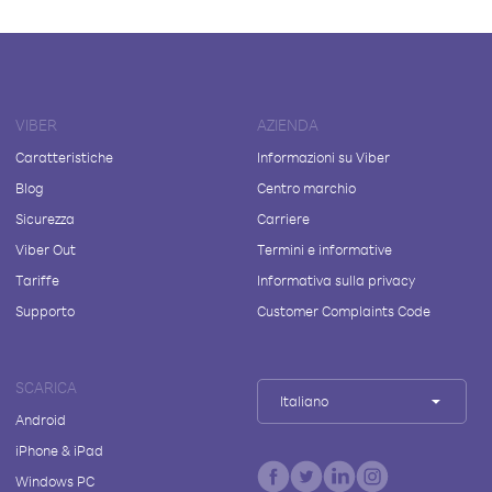
VIBER
AZIENDA
Caratteristiche
Informazioni su Viber
Blog
Centro marchio
Sicurezza
Carriere
Viber Out
Termini e informative
Tariffe
Informativa sulla privacy
Supporto
Customer Complaints Code
SCARICA
Italiano
Android
iPhone & iPad
Windows PC