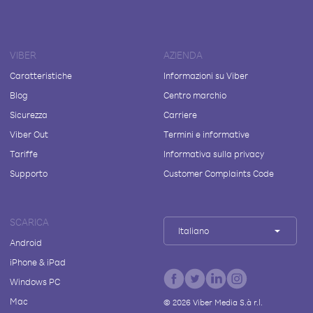
VIBER
AZIENDA
Caratteristiche
Informazioni su Viber
Blog
Centro marchio
Sicurezza
Carriere
Viber Out
Termini e informative
Tariffe
Informativa sulla privacy
Supporto
Customer Complaints Code
SCARICA
Italiano
Android
iPhone & iPad
Windows PC
Mac
©
2026
Viber Media S.à r.l.