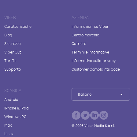
VIBER
AZIENDA
Caratteristiche
Informazioni su Viber
Blog
Centro marchio
Sicurezza
Carriere
Viber Out
Termini e informative
Tariffe
Informativa sulla privacy
Supporto
Customer Complaints Code
SCARICA
Italiano
Android
iPhone & iPad
Windows PC
Mac
©
2026
Viber Media S.à r.l.
Linux