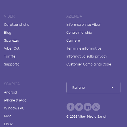
VIBER
AZIENDA
Caratteristiche
Informazioni su Viber
Blog
Centro marchio
Sicurezza
Carriere
Viber Out
Termini e informative
Tariffe
Informativa sulla privacy
Supporto
Customer Complaints Code
SCARICA
Italiano
Android
iPhone & iPad
Windows PC
Mac
©
2026
Viber Media S.à r.l.
Linux