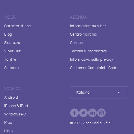
VIBER
AZIENDA
Caratteristiche
Informazioni su Viber
Blog
Centro marchio
Sicurezza
Carriere
Viber Out
Termini e informative
Tariffe
Informativa sulla privacy
Supporto
Customer Complaints Code
SCARICA
Italiano
Android
iPhone & iPad
Windows PC
Mac
©
2026
Viber Media S.à r.l.
Linux