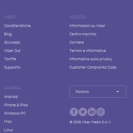
VIBER
AZIENDA
Caratteristiche
Informazioni su Viber
Blog
Centro marchio
Sicurezza
Carriere
Viber Out
Termini e informative
Tariffe
Informativa sulla privacy
Supporto
Customer Complaints Code
SCARICA
Italiano
Android
iPhone & iPad
Windows PC
Mac
©
2026
Viber Media S.à r.l.
Linux