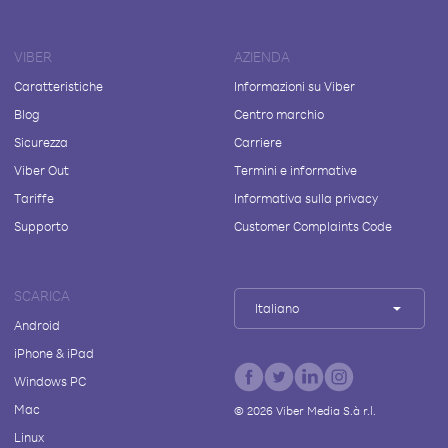
VIBER
AZIENDA
Caratteristiche
Informazioni su Viber
Blog
Centro marchio
Sicurezza
Carriere
Viber Out
Termini e informative
Tariffe
Informativa sulla privacy
Supporto
Customer Complaints Code
SCARICA
Italiano
Android
iPhone & iPad
Windows PC
Mac
©
2026
Viber Media S.à r.l.
Linux