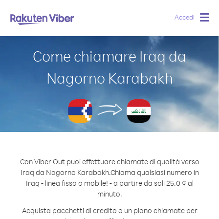
Accedi
Togg
navig
Come chiamare Iraq da
Nagorno Karabakh
Con Viber Out puoi effettuare chiamate di qualità verso
Iraq da Nagorno Karabakh.
Chiama qualsiasi numero in
Iraq - linea fissa o mobile! - a partire da soli 25.0 ¢ al
minuto.
Acquista pacchetti di credito o un piano chiamate per