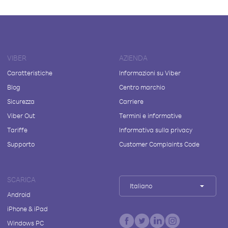
VIBER
AZIENDA
Caratteristiche
Informazioni su Viber
Blog
Centro marchio
Sicurezza
Carriere
Viber Out
Termini e informative
Tariffe
Informativa sulla privacy
Supporto
Customer Complaints Code
SCARICA
Italiano
Android
iPhone & iPad
Windows PC