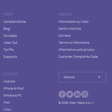
VIBER
AZIENDA
Caratteristiche
Informazioni su Viber
Blog
Centro marchio
Sicurezza
Carriere
Viber Out
Termini e informative
Tariffe
Informativa sulla privacy
Supporto
Customer Complaints Code
SCARICA
Italiano
Android
iPhone & iPad
Windows PC
Mac
©
2026
Viber Media S.à r.l.
Linux