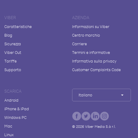
VIBER
AZIENDA
Caratteristiche
Informazioni su Viber
Blog
Centro marchio
Sicurezza
Carriere
Viber Out
Termini e informative
Tariffe
Informativa sulla privacy
Supporto
Customer Complaints Code
SCARICA
Italiano
Android
iPhone & iPad
Windows PC
Mac
©
2026
Viber Media S.à r.l.
Linux