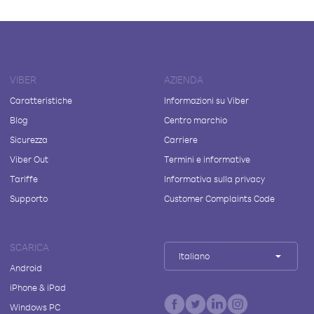
VIBER
AZIENDA
Caratteristiche
Informazioni su Viber
Blog
Centro marchio
Sicurezza
Carriere
Viber Out
Termini e informative
Tariffe
Informativa sulla privacy
Supporto
Customer Complaints Code
SCARICA
Italiano
Android
iPhone & iPad
Windows PC