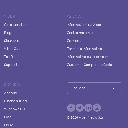
VIBER
AZIENDA
Caratteristiche
Informazioni su Viber
Blog
Centro marchio
Sicurezza
Carriere
Viber Out
Termini e informative
Tariffe
Informativa sulla privacy
Supporto
Customer Complaints Code
SCARICA
Italiano
Android
iPhone & iPad
Windows PC
Mac
©
2026
Viber Media S.à r.l.
Linux