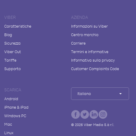
VIBER
AZIENDA
Caratteristiche
Informazioni su Viber
Blog
Centro marchio
Sicurezza
Carriere
Viber Out
Termini e informative
Tariffe
Informativa sulla privacy
Supporto
Customer Complaints Code
SCARICA
Italiano
Android
iPhone & iPad
Windows PC
Mac
©
2026
Viber Media S.à r.l.
Linux