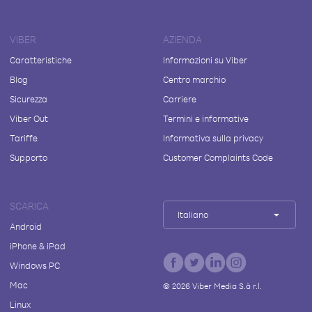
VIBER
AZIENDA
Caratteristiche
Informazioni su Viber
Blog
Centro marchio
Sicurezza
Carriere
Viber Out
Termini e informative
Tariffe
Informativa sulla privacy
Supporto
Customer Complaints Code
SCARICA
Italiano
Android
iPhone & iPad
Windows PC
Mac
©
2026
Viber Media S.à r.l.
Linux