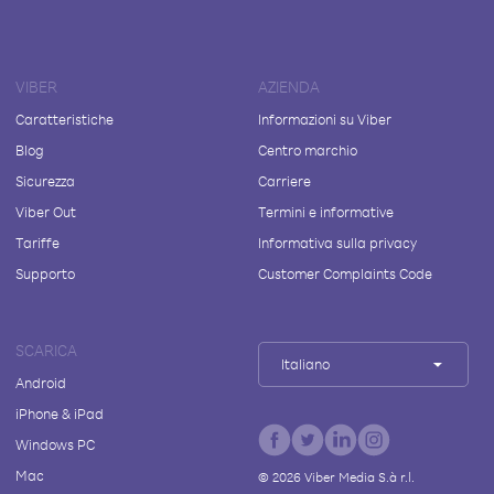
VIBER
AZIENDA
Caratteristiche
Informazioni su Viber
Blog
Centro marchio
Sicurezza
Carriere
Viber Out
Termini e informative
Tariffe
Informativa sulla privacy
Supporto
Customer Complaints Code
SCARICA
Italiano
Android
iPhone & iPad
Windows PC
Mac
©
2026
Viber Media S.à r.l.