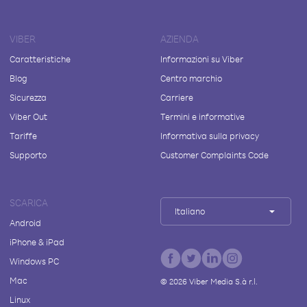
VIBER
AZIENDA
Caratteristiche
Informazioni su Viber
Blog
Centro marchio
Sicurezza
Carriere
Viber Out
Termini e informative
Tariffe
Informativa sulla privacy
Supporto
Customer Complaints Code
SCARICA
Italiano
Android
iPhone & iPad
Windows PC
Mac
©
2026
Viber Media S.à r.l.
Linux