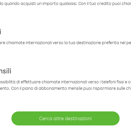
ldo quando acquisti un importo qualsiasi. Con il tuo credito puoi chia
i
are chiamate internazionali verso la tua destinazione preferita nel per
sili
sibilità di effettuare chiamate internazionali verso i telefoni fissi e c
mento. Con il piano di abbonamento mensile puoi risparmiare sulle c
Cerca altre destinazioni