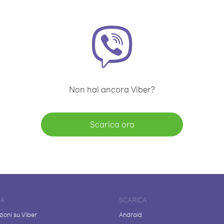
Non hai ancora Viber?
Scarica ora
DA
SCARICA
ioni su Viber
Android