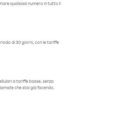
mare qualsiasi numero in tutto il
iodo di 30 giorni, con le tariffe
ellulari a tariffe basse, senza
hiamate che stai già facendo.