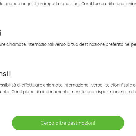
ldo quando acquisti un importo qualsiasi. Con il tuo credito puoi chia
i
are chiamate internazionali verso la tua destinazione preferita nel per
sili
sibilità di effettuare chiamate internazionali verso i telefoni fissi e c
mento. Con il piano di abbonamento mensile puoi risparmiare sulle c
Cerca altre destinazioni