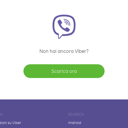
Non hai ancora Viber?
Scarica ora
DA
SCARICA
ioni su Viber
Android