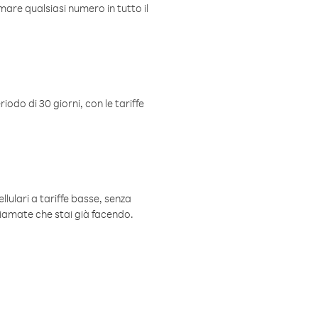
mare qualsiasi numero in tutto il
iodo di 30 giorni, con le tariffe
ellulari a tariffe basse, senza
hiamate che stai già facendo.