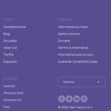
VIBER
AZIENDA
Caratteristiche
Informazioni su Viber
Blog
Centro marchio
Sicurezza
Carriere
Viber Out
Termini e informative
Tariffe
Informativa sulla privacy
Supporto
Customer Complaints Code
SCARICA
Italiano
Android
iPhone & iPad
Windows PC
Mac
©
2026
Viber Media S.à r.l.