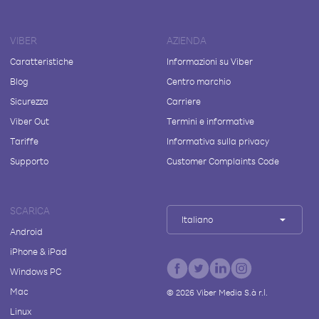
VIBER
AZIENDA
Caratteristiche
Informazioni su Viber
Blog
Centro marchio
Sicurezza
Carriere
Viber Out
Termini e informative
Tariffe
Informativa sulla privacy
Supporto
Customer Complaints Code
SCARICA
Italiano
Android
iPhone & iPad
Windows PC
Mac
©
2026
Viber Media S.à r.l.
Linux