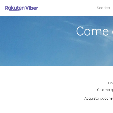
Scarica
Come c
Co
Chiama qua
Acquista pacchett