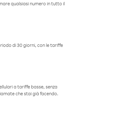
mare qualsiasi numero in tutto il
iodo di 30 giorni, con le tariffe
ellulari a tariffe basse, senza
hiamate che stai già facendo.