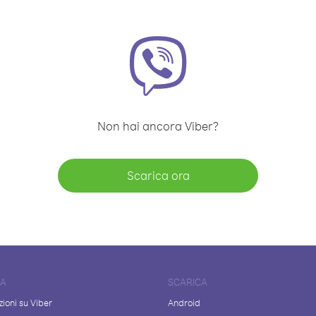
Non hai ancora Viber?
Scarica ora
DA
SCARICA
ioni su Viber
Android