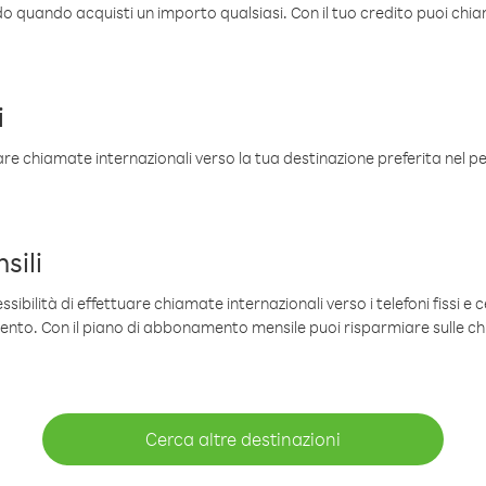
ldo quando acquisti un importo qualsiasi. Con il tuo credito puoi chia
i
are chiamate internazionali verso la tua destinazione preferita nel per
sili
sibilità di effettuare chiamate internazionali verso i telefoni fissi e c
mento. Con il piano di abbonamento mensile puoi risparmiare sulle c
Cerca altre destinazioni