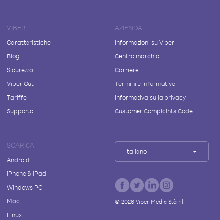
VIBER
AZIENDA
Caratteristiche
Informazioni su Viber
Blog
Centro marchio
Sicurezza
Carriere
Viber Out
Termini e informative
Tariffe
Informativa sulla privacy
Supporto
Customer Complaints Code
SCARICA
Italiano
Android
iPhone & iPad
Windows PC
Mac
©
2026
Viber Media S.à r.l.
Linux