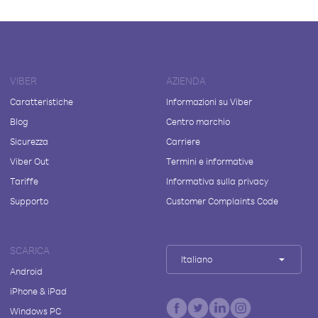
VIBER
AZIENDA
Caratteristiche
Informazioni su Viber
Blog
Centro marchio
Sicurezza
Carriere
Viber Out
Termini e informative
Tariffe
Informativa sulla privacy
Supporto
Customer Complaints Code
SCARICA
Italiano
Android
iPhone & iPad
Windows PC