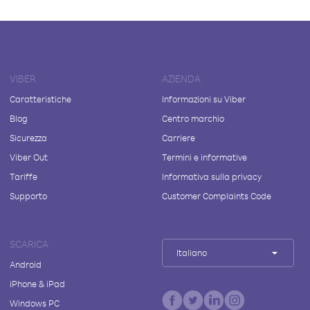
VIBER
AZIENDA
Caratteristiche
Informazioni su Viber
Blog
Centro marchio
Sicurezza
Carriere
Viber Out
Termini e informative
Tariffe
Informativa sulla privacy
Supporto
Customer Complaints Code
SCARICA
Italiano
Android
iPhone & iPad
Windows PC